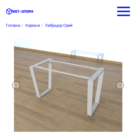
Головна
/
Каркаси
/
Лабрадор Сірий