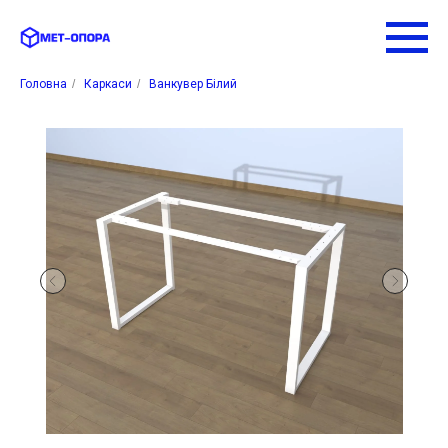
Головна
/
Каркаси
/
Ванкувер Білий