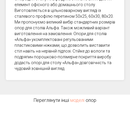
елемент офісного або домашнього столу.
Виготовляється в цільнозварному вигляді із
сталевого профілю перетином 50х25, 60х30, 80х20.
Ми пропонуємо великий вибір стандартних розмірів
опор для столів Альфа. Також можливий варіант
виготовлення на замовлення. Опори для столів
«Альфа» укомплектовані регульованими
пластиковими ніжками, що дозволить виставити
стіл навіть на нерівній підлозі. Стійке до вологи та
подряпин порошково-полімерне покриття виробу
додасть опорі для столу «Альфа» довговічність та
чудовий зовнішній вигляд.
Переглянути інші
моделі
опор