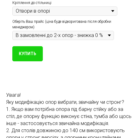
Кріплення до стільниці
Оберіть Ваш прайс (ціна буде відкоригована після обробки
менеджером)
КУПИТЬ
Увага!
Яку модифікацію опор вибрати, звичайну чи стронг?
1. Якщо вам потрібна опора під барну стійку або за
стіл, де опорну функцію виконує стіна, тумба або щось
інше - застосовується звичайна модифікація.
2. Для столів довжиною до 140 см використовують
опори у стронг версіях, з опорними кронштейнами.